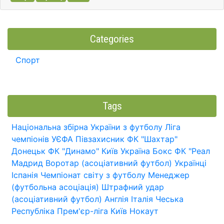
Categories
Спорт
Tags
Національна збірна України з футболу
Ліга
чемпіонів УЄФА
Півзахисник
ФК "Шахтар"
Донецьк
ФК "Динамо" Київ
Україна
Бокс
ФК "Реал
Мадрид
Воротар (асоціативний футбол)
Українці
Іспанія
Чемпіонат світу з футболу
Менеджер
(футбольна асоціація)
Штрафний удар
(асоціативний футбол)
Англія
Італія
Чеська
Республіка
Прем'єр-ліга
Київ
Нокаут