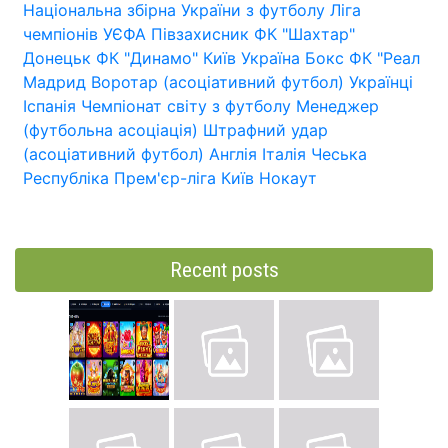
Національна збірна України з футболу
Ліга
чемпіонів УЄФА
Півзахисник
ФК "Шахтар"
Донецьк
ФК "Динамо" Київ
Україна
Бокс
ФК "Реал
Мадрид
Воротар (асоціативний футбол)
Українці
Іспанія
Чемпіонат світу з футболу
Менеджер
(футбольна асоціація)
Штрафний удар
(асоціативний футбол)
Англія
Італія
Чеська
Республіка
Прем'єр-ліга
Київ
Нокаут
Recent posts