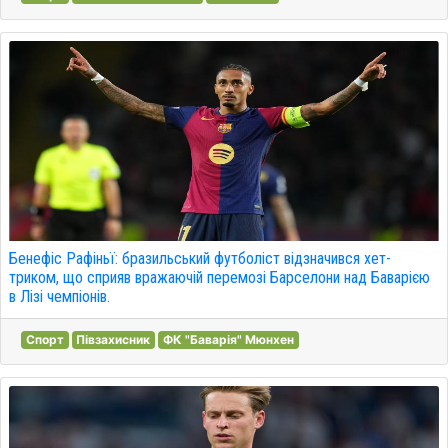
Бенефіс Рафіньї: бразильський футболіст відзначився хет-
триком, що сприяв вражаючій перемозі Барселони над Баварією
в Лізі чемпіонів.
Спорт
Півзахисник
ФК "Баварія" Мюнхен