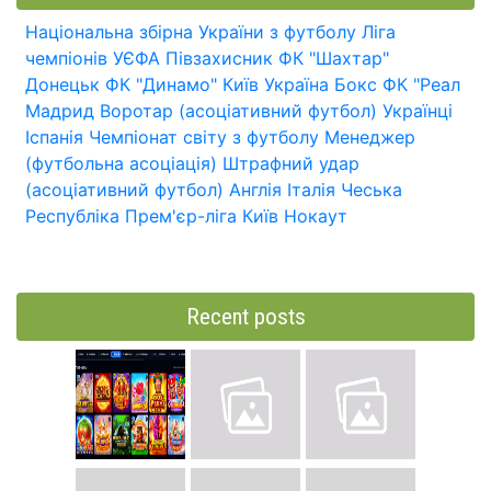
Національна збірна України з футболу
Ліга
чемпіонів УЄФА
Півзахисник
ФК "Шахтар"
Донецьк
ФК "Динамо" Київ
Україна
Бокс
ФК "Реал
Мадрид
Воротар (асоціативний футбол)
Українці
Іспанія
Чемпіонат світу з футболу
Менеджер
(футбольна асоціація)
Штрафний удар
(асоціативний футбол)
Англія
Італія
Чеська
Республіка
Прем'єр-ліга
Київ
Нокаут
Recent posts