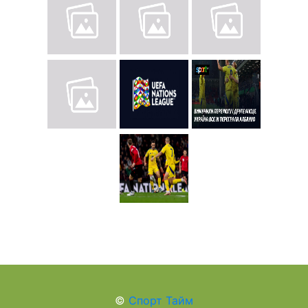
©
Спорт Тайм