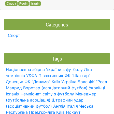
Спорт
Росія
Італія
Categories
Спорт
Tags
Національна збірна України з футболу
Ліга
чемпіонів УЄФА
Півзахисник
ФК "Шахтар"
Донецьк
ФК "Динамо" Київ
Україна
Бокс
ФК "Реал
Мадрид
Воротар (асоціативний футбол)
Українці
Іспанія
Чемпіонат світу з футболу
Менеджер
(футбольна асоціація)
Штрафний удар
(асоціативний футбол)
Англія
Італія
Чеська
Республіка
Прем'єр-ліга
Київ
Нокаут