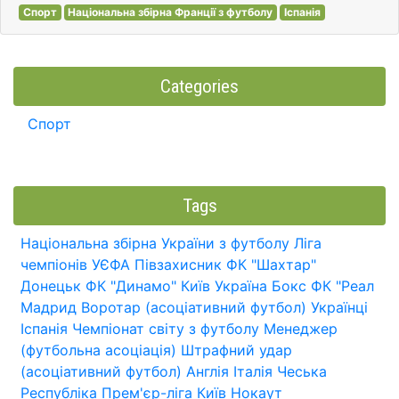
Спорт
Національна збірна Франції з футболу
Іспанія
Categories
Спорт
Tags
Національна збірна України з футболу
Ліга
чемпіонів УЄФА
Півзахисник
ФК "Шахтар"
Донецьк
ФК "Динамо" Київ
Україна
Бокс
ФК "Реал
Мадрид
Воротар (асоціативний футбол)
Українці
Іспанія
Чемпіонат світу з футболу
Менеджер
(футбольна асоціація)
Штрафний удар
(асоціативний футбол)
Англія
Італія
Чеська
Республіка
Прем'єр-ліга
Київ
Нокаут