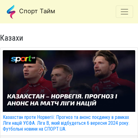
Спорт Тайм
Казахи
Казахстан проти Норвегії: Прогноз та анонс поєдинку в рамках
Ліги націй УЄФА. Ліга B, який відбудеться 6 вересня 2024 року.
Футбольні новини на СПОРТ.UA.