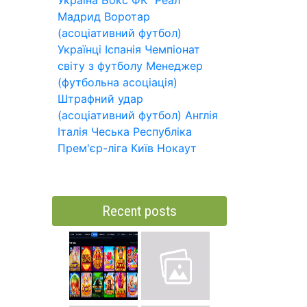
Україна
Бокс
ФК "Реал
Мадрид
Воротар
(асоціативний футбол)
Українці
Іспанія
Чемпіонат
світу з футболу
Менеджер
(футбольна асоціація)
Штрафний удар
(асоціативний футбол)
Англія
Італія
Чеська Республіка
Прем'єр-ліга
Київ
Нокаут
Recent posts