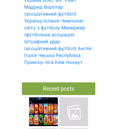
Україна
Бокс
ФК "Реал
Мадрид
Воротар
(асоціативний футбол)
Українці
Іспанія
Чемпіонат
світу з футболу
Менеджер
(футбольна асоціація)
Штрафний удар
(асоціативний футбол)
Англія
Італія
Чеська Республіка
Прем'єр-ліга
Київ
Нокаут
Recent posts