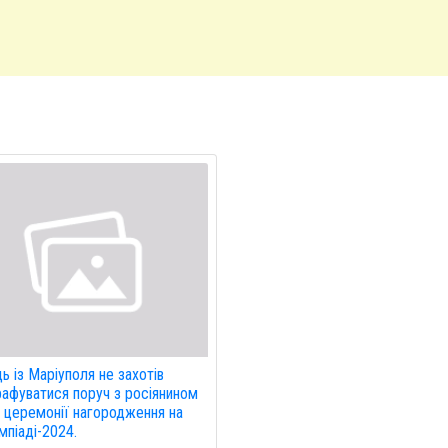
ь із Маріуполя не захотів
афуватися поруч з росіянином
с церемонії нагородження на
мпіаді-2024.