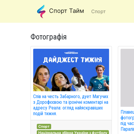
Спорт Тайм
Спорт
Фотографія
Спів на честь Забарного, дует Магучих
з Дорофєєвою та іронічні коментарі на
адресу Реала: огляд найяскравіших
Плавец
подій тижня.
фотогр
під ча
Спорт
Паралі
Національна збірна України з футболу