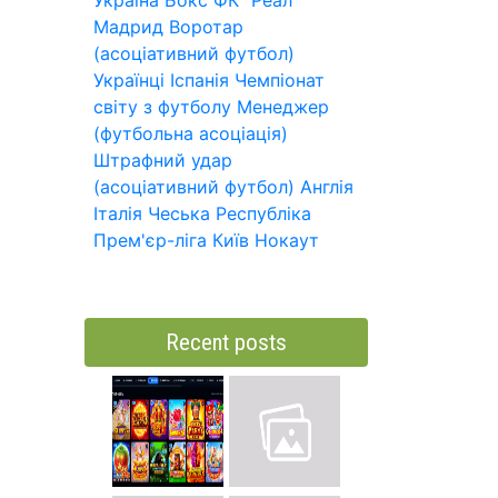
Україна
Бокс
ФК "Реал
Мадрид
Воротар
(асоціативний футбол)
Українці
Іспанія
Чемпіонат
світу з футболу
Менеджер
(футбольна асоціація)
Штрафний удар
(асоціативний футбол)
Англія
Італія
Чеська Республіка
Прем'єр-ліга
Київ
Нокаут
Recent posts