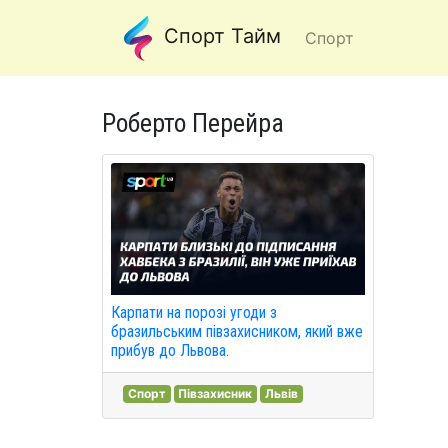
Спорт Тайм
Спорт
Роберто Перейра
Карпати на порозі угоди з
бразильським півзахисником, який вже
прибув до Львова.
Спорт
Півзахисник
Львів