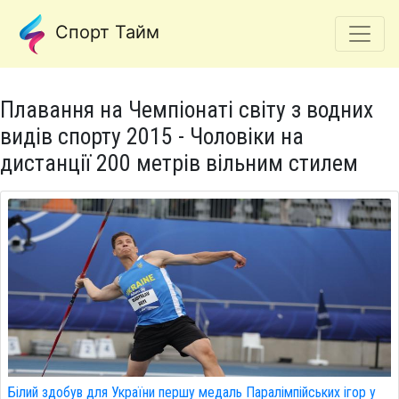
Спорт Тайм
Плавання на Чемпіонаті світу з водних
видів спорту 2015 - Чоловіки на
дистанції 200 метрів вільним стилем
Білий здобув для України першу медаль Паралімпійських ігор у