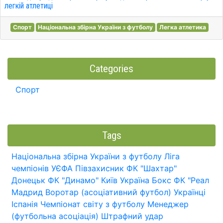
легкій атлетиці
Спорт
Національна збірна України з футболу
Легка атлетика
Categories
Спорт
Tags
Національна збірна України з футболу
Ліга
чемпіонів УЄФА
Півзахисник
ФК "Шахтар"
Донецьк
ФК "Динамо" Київ
Україна
Бокс
ФК "Реал
Мадрид
Воротар (асоціативний футбол)
Українці
Іспанія
Чемпіонат світу з футболу
Менеджер
(футбольна асоціація)
Штрафний удар