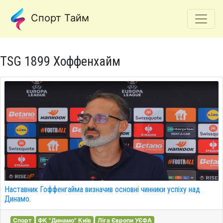
Спорт Тайм
TSG 1899 Хоффенхайм
Наставник Гоффенгайма визначив основні чинники успіху над
Динамо.
Спорт
ФК "Динамо" Київ
Ліга Європи УЄФА