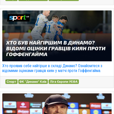
Хто проявив себе найгірше в складі Динамо? Ознайомтеся з
відомими оцінками гравців киян у матчі проти Гоффенгайма.
Спорт
ФК "Динамо" Київ
Ліга Європи УЄФА