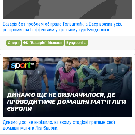
Баварія без проблем обіграла Гольштайн, а Баєр вразив усіх,
розгромивши Гоффенгайм у третьому турі Бундесліги.
Спорт
ФК "Баварія" Мюнхен
Бундесліга
Динамо досі не вирішило, на якому стадіоні гратиме свої
домашні матчі в Лізі Європи.