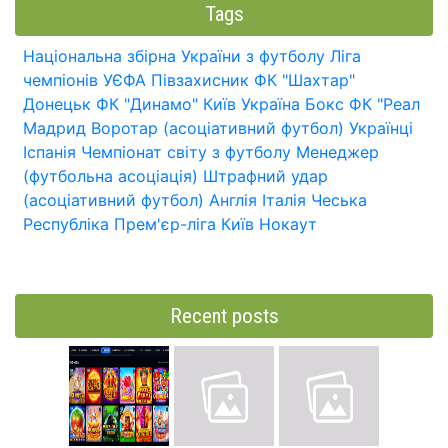
Tags
Національна збірна України з футболу
Ліга
чемпіонів УЄФА
Півзахисник
ФК "Шахтар"
Донецьк
ФК "Динамо" Київ
Україна
Бокс
ФК "Реал
Мадрид
Воротар (асоціативний футбол)
Українці
Іспанія
Чемпіонат світу з футболу
Менеджер
(футбольна асоціація)
Штрафний удар
(асоціативний футбол)
Англія
Італія
Чеська
Республіка
Прем'єр-ліга
Київ
Нокаут
Recent posts