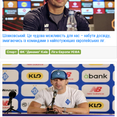
Шовковський: Це чудова можливість для нас – набути досвіду,
змагаючись із командами з найпотужніших європейських ліг.
Спорт
ФК "Динамо" Київ
Ліга Європи УЄФА