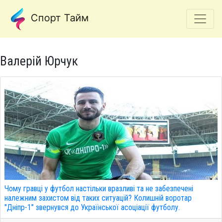
Спорт Тайм
Валерій Юрчук
Чому гравці у футбол настільки вразливі та не забезпечені
належним захистом від таких ситуацій? Колишній воротар
"Дніпр-1" звернувся до Української асоціації футболу.