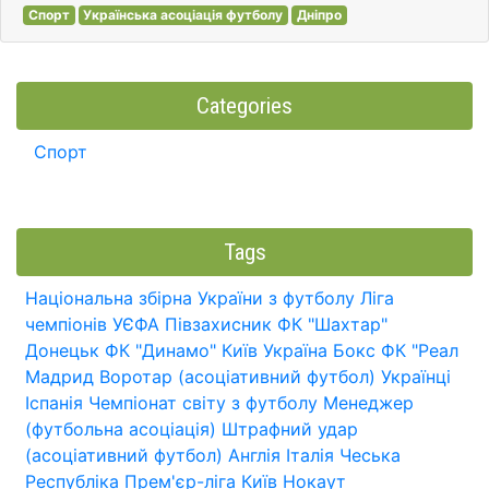
Спорт
Українська асоціація футболу
Дніпро
Categories
Спорт
Tags
Національна збірна України з футболу
Ліга
чемпіонів УЄФА
Півзахисник
ФК "Шахтар"
Донецьк
ФК "Динамо" Київ
Україна
Бокс
ФК "Реал
Мадрид
Воротар (асоціативний футбол)
Українці
Іспанія
Чемпіонат світу з футболу
Менеджер
(футбольна асоціація)
Штрафний удар
(асоціативний футбол)
Англія
Італія
Чеська
Республіка
Прем'єр-ліга
Київ
Нокаут