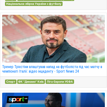
Національна збірна України з футболу
Тренер Трієстіни влаштував напад на футболіста під час матчу в
чемпіонаті Італії: відео інциденту - Sport News 24
Спорт
ФК "Динамо" Київ
Ліга Європи УЄФА