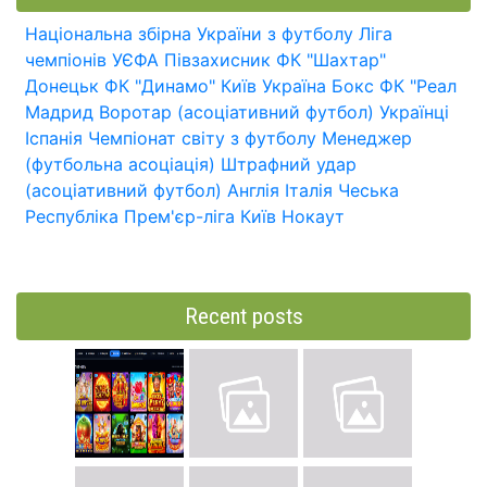
Національна збірна України з футболу
Ліга
чемпіонів УЄФА
Півзахисник
ФК "Шахтар"
Донецьк
ФК "Динамо" Київ
Україна
Бокс
ФК "Реал
Мадрид
Воротар (асоціативний футбол)
Українці
Іспанія
Чемпіонат світу з футболу
Менеджер
(футбольна асоціація)
Штрафний удар
(асоціативний футбол)
Англія
Італія
Чеська
Республіка
Прем'єр-ліга
Київ
Нокаут
Recent posts