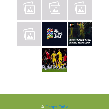
©
Спорт Тайм