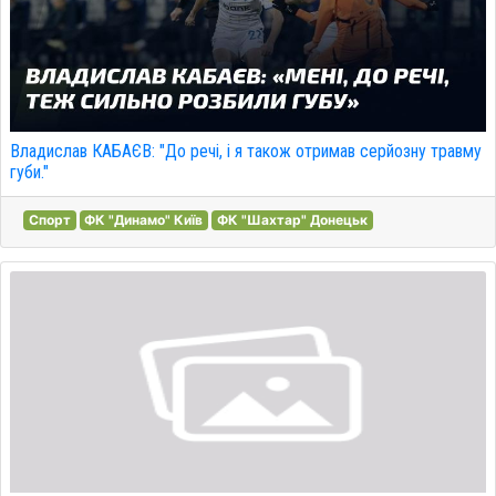
Владислав КАБАЄВ: "До речі, і я також отримав серйозну травму
губи."
Спорт
ФК "Динамо" Київ
ФК "Шахтар" Донецьк