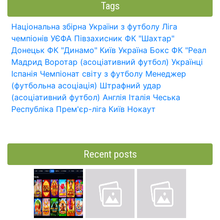
Tags
Національна збірна України з футболу
Ліга
чемпіонів УЄФА
Півзахисник
ФК "Шахтар"
Донецьк
ФК "Динамо" Київ
Україна
Бокс
ФК "Реал
Мадрид
Воротар (асоціативний футбол)
Українці
Іспанія
Чемпіонат світу з футболу
Менеджер
(футбольна асоціація)
Штрафний удар
(асоціативний футбол)
Англія
Італія
Чеська
Республіка
Прем'єр-ліга
Київ
Нокаут
Recent posts