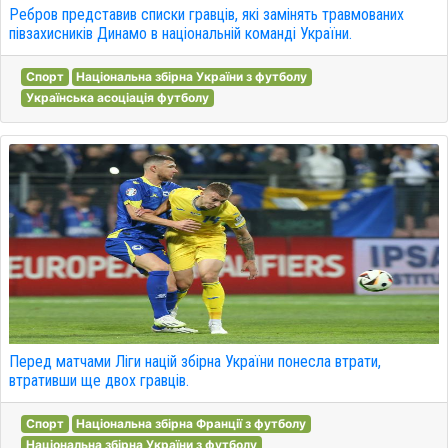
Ребров представив списки гравців, які замінять травмованих
півзахисників Динамо в національній команді України.
Спорт
Національна збірна України з футболу
Українська асоціація футболу
Перед матчами Ліги націй збірна України понесла втрати,
втративши ще двох гравців.
Спорт
Національна збірна Франції з футболу
Національна збірна України з футболу