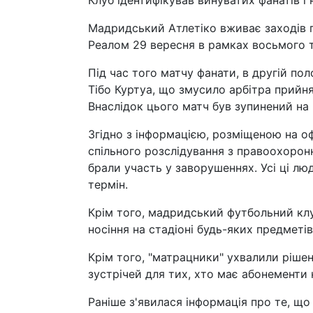
Клуб ідентифікував винуватих фанатів і 
Мадридський Атлетіко вживає заходів пр
Реалом 29 вересня в рамках восьмого ту
Під час того матчу фанати, в другій пол
Тібо Куртуа, що змусило арбітра прийн
Внаслідок цього матч був зупинений на 
Згідно з інформацією, розміщеною на оф
спільного розслідування з правоохорон
брали участь у заворушеннях. Усі ці лю
термін.
Крім того, мадридський футбольний клу
носіння на стадіоні будь-яких предметі
Крім того, "матрацники" ухвалили рішен
зустрічей для тих, хто має абонементи 
Раніше з'явилася інформація про те, що 