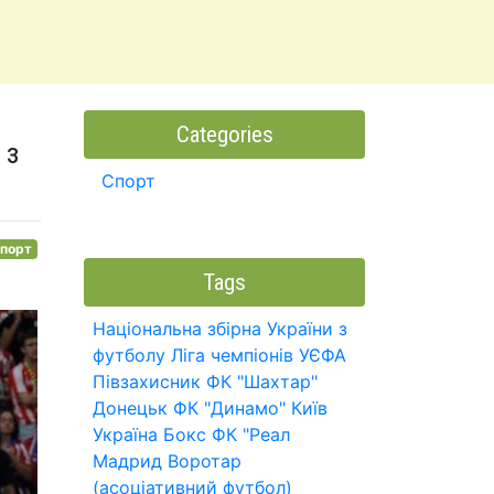
Categories
 з
Спорт
порт
Tags
Національна збірна України з
футболу
Ліга чемпіонів УЄФА
Півзахисник
ФК "Шахтар"
Донецьк
ФК "Динамо" Київ
Україна
Бокс
ФК "Реал
Мадрид
Воротар
(асоціативний футбол)