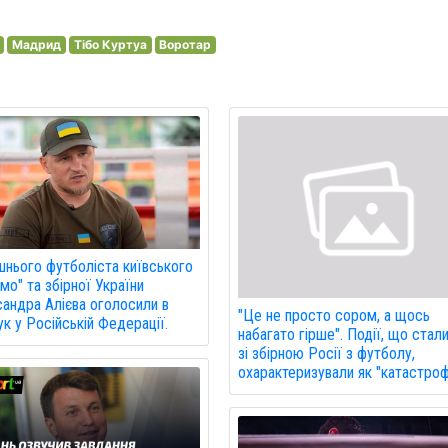
Мадрид
Тібо Куртуа
Воротар
нього футболіста київського
мо" та збірної України
андра Алієва оголосили в
"Це не просто сором, а щось
к у Російській Федерації.
набагато гірше". Події, що стал
зі збірною Росії з футболу,
охарактеризували як "катастроф