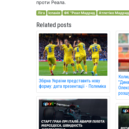
проти Реала.
Ліга
Іспанія
ФК "Реал Мадрид
Атлетіко Мадрид
Related posts
Колиш
Збірна України представить нову
"Дина
форму: дата презентації - Полеміка
Олекс
розшу