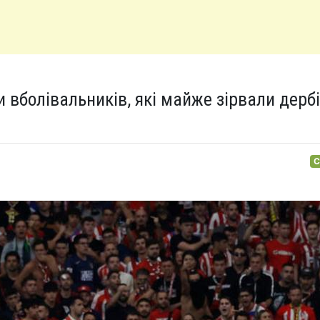
 вболівальників, які майже зірвали дербі
С