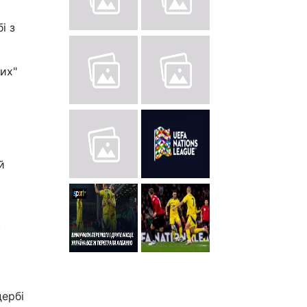
і з
вих"
й
.
дербі