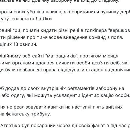
наклав на них довічну заборону на вхід до стадіону.
оти своїх уболівальників, які спричинили зупинку дерб
ру іспанської Ла Ліги.
овині гри, почали кидати різні речі в голкіпера "вершко
яти рішення про тимчасове виведення команд з поля.
цілих 18 хвилин.
іційному веб-сайті "матрацників", протягом місяця
ними органами вдалося виявити особи дев'яти осіб, які
ди були позбавлені права відвідувати стадіон на довічни
б додав до своїх внутрішніх регламентів заборону на
в або одягу, які можуть ускладнити ідентифікацію особи
ня не реалізовувати квитки на наступні п'ять виїзних
на фанатську трибуну.
Атлетіко був покараний через дії своїх фанатів під час 