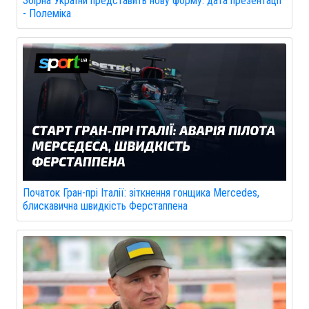
Збірна України представить нову форму: дата презентації
- Полеміка
Початок Гран-прі Італії: зіткнення гонщика Mercedes,
блискавична швидкість Ферстаппена