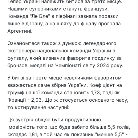
Тепер Україні належить битися за третє місце.
Нашими суперниками стануть французи.
Команда "Ле Бле" в півфіналі зазнала поразки
лише від Ірану, а на шляху до фіналу програла
Аргентині.
Ознайомтеся також з думкою легендарного
екстренера національної команди України з
футзалу, який визначив фаворита поєдинку за
бронзові медалі на Чемпіонаті світу 2024 року.
У битві за третє місце невеличким фаворитом
вважається саме збірна України. Коефіцієнт на
тріумф нашої команди становить 1,73, тоді як
Франції - 2,03. Що ж стосується основного часу,
то котирування наступні:
Ця зустріч обіцяє бути продуктивною.
Імовірність того, що буде забито більше 5,5 голів,
складає 1,81, в той час як показник "менше 5,5" -