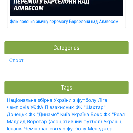
Флік пояснив значну перемогу Барселони над Алавесом.
Categories
Спорт
Tags
Національна збірна України з футболу
Ліга
чемпіонів УЄФА
Півзахисник
ФК "Шахтар"
Донецьк
ФК "Динамо" Київ
Україна
Бокс
ФК "Реал
Мадрид
Воротар (асоціативний футбол)
Українці
Іспанія
Чемпіонат світу з футболу
Менеджер