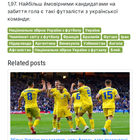
1,97. Найбільш ймовірними кандидатами на
забиття гола є такі футзалісти з української
команди:
Національна збірна України з футболу
Україна
Чемпіонат світу з футболу
Франція
Бразилія
Футзал
Іран
Нідерланди
Аргентина
Венесуела
Узбекистан
Ангола
Афганістан
Національна збірна України з футзалу
Блей.
Related posts