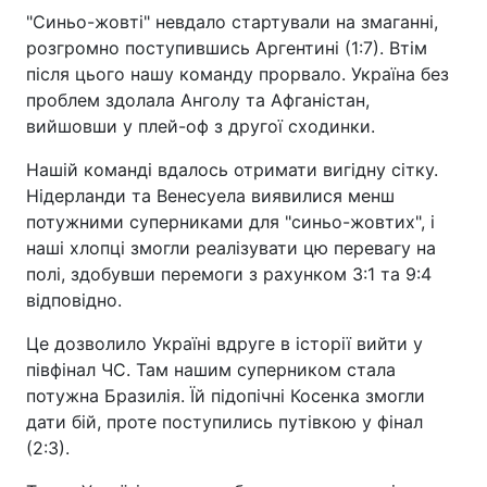
"Синьо-жовті" невдало стартували на змаганні,
розгромно поступившись Аргентині (1:7). Втім
після цього нашу команду прорвало. Україна без
проблем здолала Анголу та Афганістан,
вийшовши у плей-оф з другої сходинки.
Нашій команді вдалось отримати вигідну сітку.
Нідерланди та Венесуела виявилися менш
потужними суперниками для "синьо-жовтих", і
наші хлопці змогли реалізувати цю перевагу на
полі, здобувши перемоги з рахунком 3:1 та 9:4
відповідно.
Це дозволило Україні вдруге в історії вийти у
півфінал ЧС. Там нашим суперником стала
потужна Бразилія. Їй підопічні Косенка змогли
дати бій, проте поступились путівкою у фінал
(2:3).