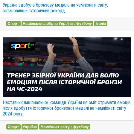
Україна здобула бронзову медаль на чемпіонаті світу,
встановивши історичний рекорд.
Спорт
Національна збірна України з футболу
Італія
Наставник національної команди України не зміг стримати емоцій
після здобуття історичної бронзової медалі на чемпіонаті світу
2024 року.
Спорт
Україна
Чемпіонат світу з футболу