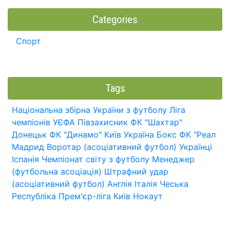
Categories
Спорт
Tags
Національна збірна України з футболу
Ліга
чемпіонів УЄФА
Півзахисник
ФК "Шахтар"
Донецьк
ФК "Динамо" Київ
Україна
Бокс
ФК "Реал
Мадрид
Воротар (асоціативний футбол)
Українці
Іспанія
Чемпіонат світу з футболу
Менеджер
(футбольна асоціація)
Штрафний удар
(асоціативний футбол)
Англія
Італія
Чеська
Республіка
Прем'єр-ліга
Київ
Нокаут