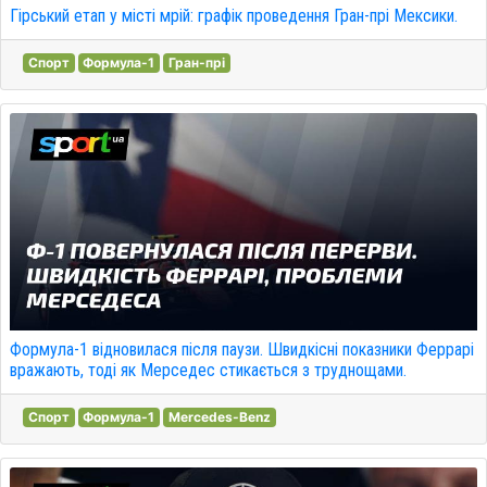
Гірський етап у місті мрій: графік проведення Гран-прі Мексики.
Спорт
Формула-1
Гран-прі
Формула-1 відновилася після паузи. Швидкісні показники Феррарі
вражають, тоді як Мерседес стикається з труднощами.
Спорт
Формула-1
Mercedes-Benz