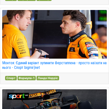
Монтоя: Єдиний варіант зупинити Ферстаппена - просто наїхати на
нього - Спорт bigmir)net
Спорт
Формула-1
Ландо Норріс