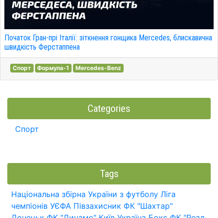
Початок Гран-прі Італії: зіткнення гонщика Mercedes, блискавична
швидкість Ферстаппена
Спорт
Формула-1
Mercedes-Benz
Categories
Спорт
Tags
Національна збірна України з футболу
Ліга
чемпіонів УЄФА
Півзахисник
ФК "Шахтар"
Донецьк
ФК "Динамо" Київ
Україна
Бокс
ФК "Реал