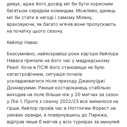
дивує, адже його досвід міг би бути корисним
багатьом середнім командам. Можливо, данець
міг би стати в нагоді і самому Мілану,
враховуючи, як багато м'ячів вони пропускають
на початку цього сезону.
Кейлор Навас
Безсумнівно, найяскравіші роки кар'єри Кейлора
Наваса припали на його час у мадридському
Реалі. Хоча в ПСЖ його становище не було
катастрофічним, ситуація почала
ускладнюватися після приходу Джанлуїджі
Доннарумми. Раніше костаріканець стабільно
виходив на поле більше ніж у 20 матчах за сезон
у Лізі 1. Проте з сезону 2022/23 все змінилося на
гірше. Кейлор провів час в Ноттінгем Форест на
умовах оренди, а повернувшись до Парижа,
відіграв лише 6 матчів у всіх турнірах за минулий