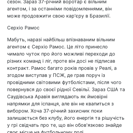
сезон. Зараз 37-річний воротар є вільним
агентом, і за останніми повідомленнями, він
може продовжити свою кар'єру в Бразилії.
Серхіо Рамос
Мабуть, наразі найбільш впізнаваним вільним
агентом є Серхіо Рамос. Це літо принесло
чимало чуток про його можливі переходи до
різних команд і ліг, проте він досі не підписав
контракт. Рамос багато років провів у Реалі, а
згодом виступав у ПСЖ, де грав поруч із
провідними світовими футболістами, після чого
повернувся до своєї рідної Севільї. Зараз США та
Саудівська Аравія виглядають як ймовірні
напрямки для іспанця, але він не квапиться з
вибором. Хоча 37-річний захисник поки
залишається без клубу, його енергія та рішучість
у грі свідчать про те, що він обов'язково знайде
своє місце на футбольному полі.