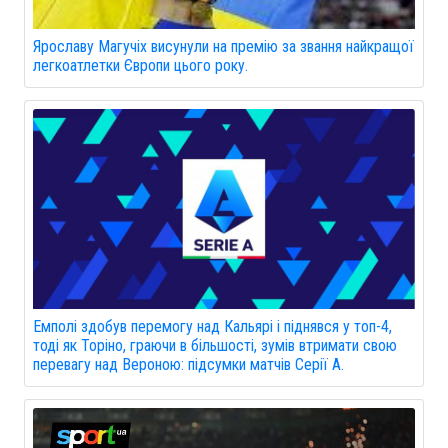
Ярославу Магучіх висунули на премію за звання найкращої
легкоатлетки Європи цього року.
Емполі здобув перемогу над Кальярі і піднявся у топ-4,
тоді як Торіно, граючи в більшості, зумів втримати свою
перевагу над Вероною: підсумки матчів Серії А.