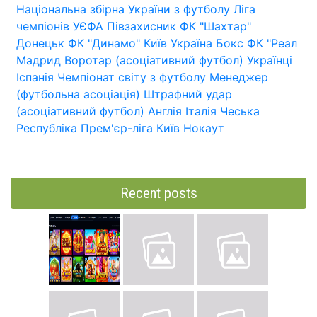
Національна збірна України з футболу
Ліга
чемпіонів УЄФА
Півзахисник
ФК "Шахтар"
Донецьк
ФК "Динамо" Київ
Україна
Бокс
ФК "Реал
Мадрид
Воротар (асоціативний футбол)
Українці
Іспанія
Чемпіонат світу з футболу
Менеджер
(футбольна асоціація)
Штрафний удар
(асоціативний футбол)
Англія
Італія
Чеська
Республіка
Прем'єр-ліга
Київ
Нокаут
Recent posts