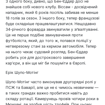
З одного боку, дивно, що Бен-Єддер досі не
знайшов собі нового клубу. Віссам - досвідчений
нападник, який 6 років поспіль забивав не менше
18 голів за сезон. З іншого боку, тепер французові
буде складніше працевлаштуватися. Нещодавно
34-річного форварда звинуватили у зґвалтуванні.
Це не перше подібне звинувачення проти
футболіста, який, до того ж, попався поліції у
нетверезому стані за кермом автомобіля. Тепер
на нього чекає судовий розгляд. Бен-Єддер
робить усе для дострокового завершення
кар'єри, а він ще міг би пошуміти в Європі.
Ерік Шупо-Мотінг
Шупо-Мотінг часто виконував другорядні ролі у
ПСЖ та Баварії, але це не є чимось незвичним —
в таких грандах важко пробитися навіть до
складу ротації. Камерунець провів чотири роки в
Мюнхені, де здобув шість трофеїв. При цьому