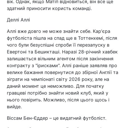
вік. Однак, якщо Матіп відновиться, він все ще
здатний приносити користь команді.
Деллі Аллі
Аллі вже довго не може знайти себе. Кар'єра
футболіста пішла на спад ще в Тоттенхемі, після
чого були безуспішні спроби її перезапуску в
Евертоні та Бешикташі. Наразі 28-річний хавбек
залишається вільним агентом після закінчення
контракту з "ірисками". Аллі раніше заявляв про
велике бажання повернутися до збірної Англії та
зіграти на чемпіонаті світу 2026 року, але на
даний момент це неможливо. Для початку
гравцеві потрібно знайти новий клуб, який у
нього повірить. Можливо, після цього щось і
вийде.
Віссам Бен-Єддер – це видатний футболіст.