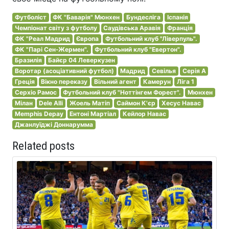
Футболіст
ФК "Баварія" Мюнхен
Бундесліга
Іспанія
Чемпіонат світу з футболу
Саудівська Аравія
Франція
ФК "Реал Мадрид
Європа
Футбольний клуб "Ліверпуль".
ФК "Парі Сен-Жермен".
Футбольний клуб "Евертон".
Бразилія
Байєр 04 Леверкузен
Воротар (асоціативний футбол)
Мадрид
Севілья
Серія A
Греція
Вікно переказу
Вільний агент
Камерун
Ліга 1
Серхіо Рамос
Футбольний клуб "Ноттінгем Форест".
Мюнхен
Мілан
Dele Alli
Жоель Матіп
Саймон К'єр
Хесус Навас
Memphis Depay
Ентоні Мартіал
Кейлор Навас
Джанлуїджі Доннарумма
Related posts