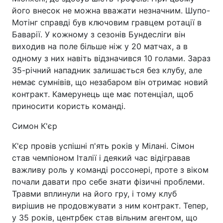
його внесок не можна вважати незначним. Шупо-
Мотінг справді був ключовим гравцем ротації в
Баварії. У кожному з сезонів Бундесліги він
виходив на поле більше ніж у 20 матчах, а в
одному з них навіть відзначився 10 голами. Зараз
35-річний нападник залишається без клубу, але
немає сумнівів, що незабаром він отримає новий
контракт. Камерунець ще має потенціал, щоб
приносити користь команді.
Симон К'єр
К'єр провів успішні п'ять років у Мілані. Сімон
став чемпіоном Італії і деякий час відігравав
важливу роль у команді россонері, проте з віком
почали давати про себе знати фізичні проблеми.
Травми вплинули на його гру, і тому клуб
вирішив не продовжувати з ним контракт. Тепер,
у 35 років, центрбек став вільним агентом, що