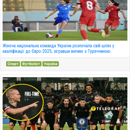
Жіноча національна команда України розпочала свій шлях у
кваліфікації до Євро-2025, зігравши внічию з Туреччиною.
Спорт
Футболіст
Україна