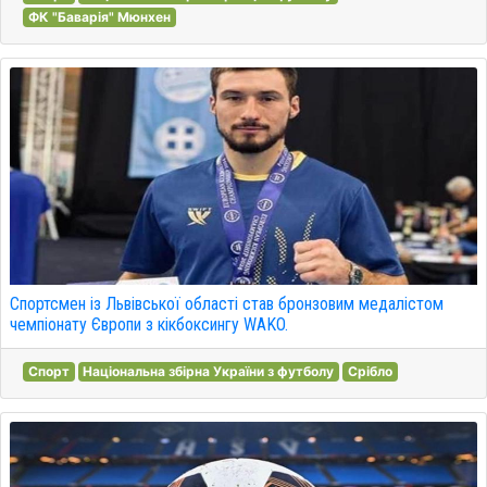
ФК "Баварія" Мюнхен
Спортсмен із Львівської області став бронзовим медалістом
чемпіонату Європи з кікбоксингу WAKO.
Спорт
Національна збірна України з футболу
Срібло