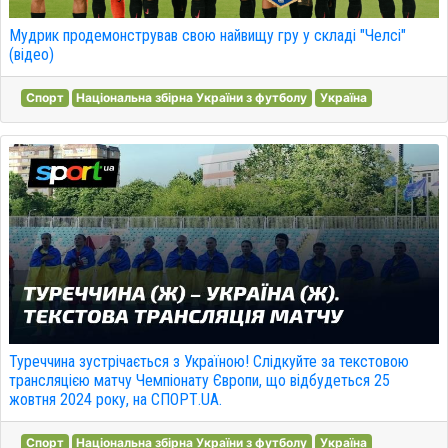
Мудрик продемонстрував свою найвищу гру у складі "Челсі"
(відео)
Спорт
Національна збірна України з футболу
Україна
Туреччина зустрічається з Україною! Слідкуйте за текстовою
трансляцією матчу Чемпіонату Європи, що відбудеться 25
жовтня 2024 року, на СПОРТ.UA.
Спорт
Національна збірна України з футболу
Україна