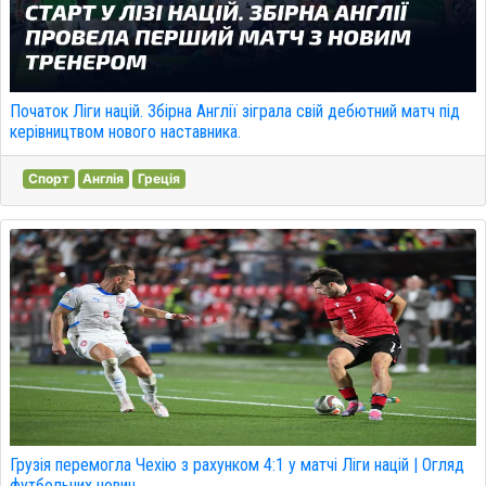
Початок Ліги націй. Збірна Англії зіграла свій дебютний матч під
керівництвом нового наставника.
Спорт
Англія
Греція
Грузія перемогла Чехію з рахунком 4:1 у матчі Ліги націй | Огляд
футбольних новин