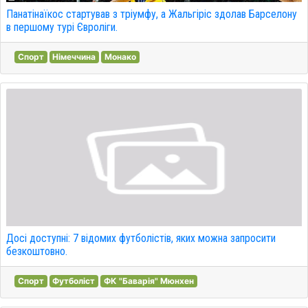
Панатінаїкос стартував з тріумфу, а Жальгіріс здолав Барселону
в першому турі Євроліги.
Спорт
Німеччина
Монако
Досі доступні: 7 відомих футболістів, яких можна запросити
безкоштовно.
Спорт
Футболіст
ФК "Баварія" Мюнхен