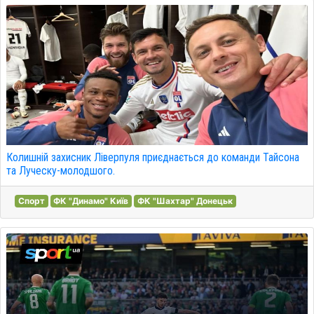
Колишній захисник Ліверпуля приєднається до команди Тайсона
та Луческу-молодшого.
Спорт
ФК "Динамо" Київ
ФК "Шахтар" Донецьк