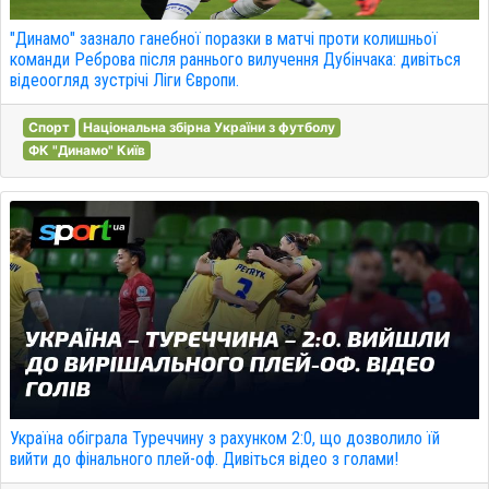
"Динамо" зазнало ганебної поразки в матчі проти колишньої
команди Реброва після раннього вилучення Дубінчака: дивіться
відеоогляд зустрічі Ліги Європи.
Спорт
Національна збірна України з футболу
ФК "Динамо" Київ
Україна обіграла Туреччину з рахунком 2:0, що дозволило їй
вийти до фінального плей-оф. Дивіться відео з голами!