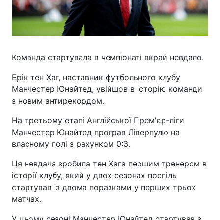
Команда стартувала в чемпіонаті вкрай невдало.
Ерік тен Хаг, наставник футбольного клубу
Манчестер Юнайтед, увійшов в історію команди
з новим антирекордом.
На третьому етапі Англійської Прем'єр-ліги
Манчестер Юнайтед програв Ліверпулю на
власному полі з рахунком 0:3.
Ця невдача зробила тен Хага першим тренером в
історії клубу, який у двох сезонах поспіль
стартував із двома поразками у перших трьох
матчах.
У цьому сезоні Манчестер Юнайтед стартував з