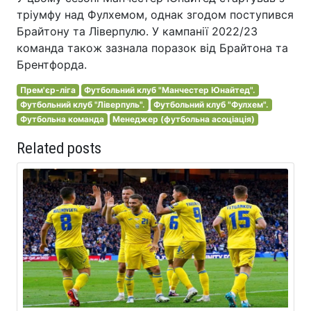
тріумфу над Фулхемом, однак згодом поступився
Брайтону та Ліверпулю. У кампанії 2022/23
команда також зазнала поразок від Брайтона та
Брентфорда.
Прем'єр-ліга
Футбольний клуб "Манчестер Юнайтед".
Футбольний клуб "Ліверпуль".
Футбольний клуб "Фулхем".
Футбольна команда
Менеджер (футбольна асоціація)
Related posts