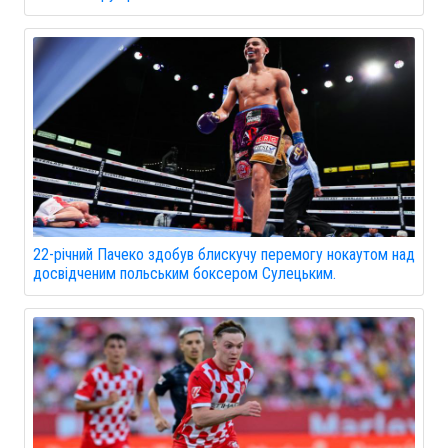
22-річний Пачеко здобув блискучу перемогу нокаутом над
досвідченим польським боксером Сулецьким.