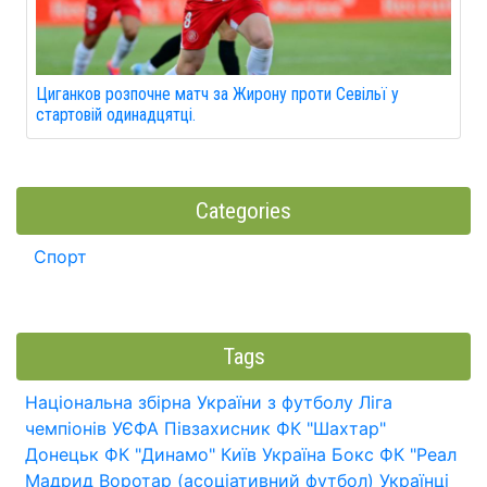
Циганков розпочне матч за Жирону проти Севільї у
стартовій одинадцятці.
Categories
Спорт
Tags
Національна збірна України з футболу
Ліга
чемпіонів УЄФА
Півзахисник
ФК "Шахтар"
Донецьк
ФК "Динамо" Київ
Україна
Бокс
ФК "Реал
Мадрид
Воротар (асоціативний футбол)
Українці