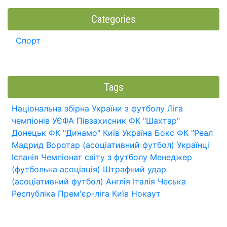
Categories
Спорт
Tags
Національна збірна України з футболу
Ліга
чемпіонів УЄФА
Півзахисник
ФК "Шахтар"
Донецьк
ФК "Динамо" Київ
Україна
Бокс
ФК "Реал
Мадрид
Воротар (асоціативний футбол)
Українці
Іспанія
Чемпіонат світу з футболу
Менеджер
(футбольна асоціація)
Штрафний удар
(асоціативний футбол)
Англія
Італія
Чеська
Республіка
Прем'єр-ліга
Київ
Нокаут