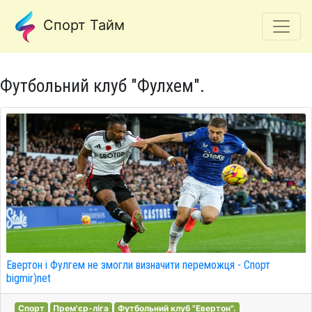
Спорт Тайм
Футбольний клуб "Фулхем".
Евертон і Фулгем не змогли визначити переможця - Спорт
bigmir)net
Спорт
Прем'єр-ліга
Футбольний клуб "Евертон".