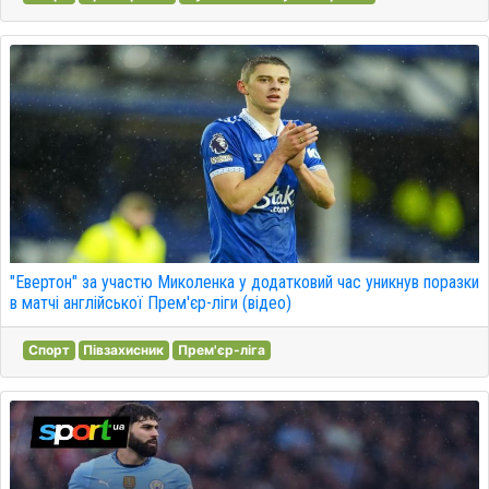
"Евертон" за участю Миколенка у додатковий час уникнув поразки
в матчі англійської Прем'єр-ліги (відео)
Спорт
Півзахисник
Прем'єр-ліга