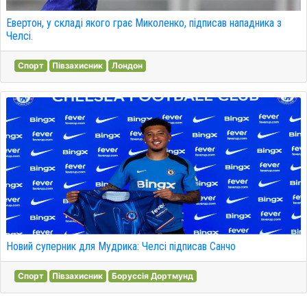
Евертон, у складі якого грає Миколенко, підписав нападника з
Челсі.
Спорт
Півзахисник
Лондон
Новий суперник для Мудрика: Челсі підписав Санчо
Спорт
Півзахисник
Боруссія Дортмунд