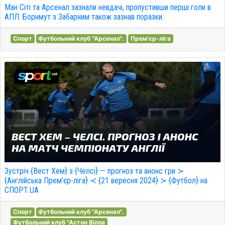
Ман Сіті та Арсенал зазнали невдачі, пропустивши перші голи в
АПЛ. Борнмут з Забарним також зазнав поразки.
Спорт
Футбольний клуб "Арсенал".
Прем'єр-ліга
Зустріч {Вест Хем} з {Челсі} — прогноз та анонс гри ≻
{Англійська Прем'єр-ліга} ≺ {21 вересня 2024} ≻ {Футбол} на
СПОРТ.UA
Спорт
Футбольний клуб "Арсенал".
Футбольний клуб "Астон Вілла