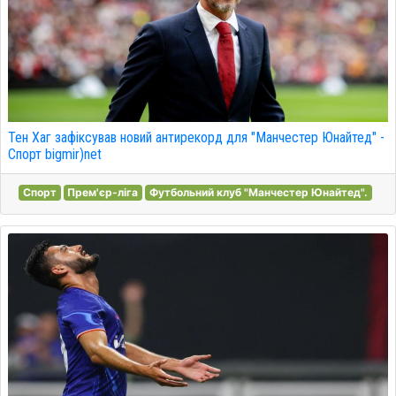
Тен Хаг зафіксував новий антирекорд для "Манчестер Юнайтед" -
Спорт bigmir)net
Спорт
Прем'єр-ліга
Футбольний клуб "Манчестер Юнайтед".