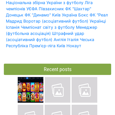
Національна збірна України з футболу
Ліга
чемпіонів УЄФА
Півзахисник
ФК "Шахтар"
Донецьк
ФК "Динамо" Київ
Україна
Бокс
ФК "Реал
Мадрид
Воротар (асоціативний футбол)
Українці
Іспанія
Чемпіонат світу з футболу
Менеджер
(футбольна асоціація)
Штрафний удар
(асоціативний футбол)
Англія
Італія
Чеська
Республіка
Прем'єр-ліга
Київ
Нокаут
Recent posts