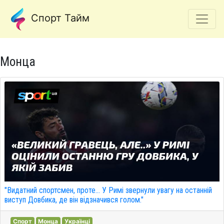
Спорт Тайм
Монца
"Видатний спортсмен, проте... У Римі звернули увагу на останній
виступ Довбика, де він відзначився голом."
Спорт
Монца
Українці