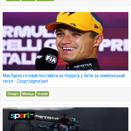
МакЛарен готовий поставити на Норріса у битві за чемпіонський
титул - Спорт bigmir)net
Спорт
Монца
Італія